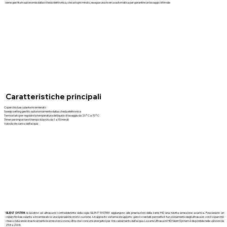
viene gestita in autonomia dalla scheda elettronica, che ad ogni minuto, esegue una ricerca automatica per garantire un lavaggio ottimale
Caratteristiche principali
Coperchio basculante incernierato
Sweep setting gestito autonomamente dalla scheda elettronica
Termostato per regolare la temperatura del liquido di lavaggio da 20°C a 70°C
Timer per impostare il tempo di lavoro da 1 a 15 minuti
Valvola di scarico dell'acqua
SILENT SYSTEM:
le lavatrici ad ultrasuoni contraddistinte dalla sigla SILENT SYSTEM aggiungono alle prestazioni della serie HD una ridotta emissione acustica. Possiedono un
coperchio basculante e incernierato e una speciale insonorizzazione. Un apposito sistema di supporto ganci o cestelli permette il funzionamento degli ultrasuoni con il coperchio
chiuso, riducendo drasticamente le emissioni sonore, oltre che i consumi energetici per il riscaldamento dell'acqua. La serie Ultrasuoni HD Silent System è disponibile nelle versioni da
25 lt a 200 lt.