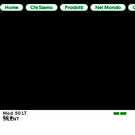
Home
Chi Siamo
Prodotti
Nel Mondo
LOGIMEC
Mod. 50 LT
<
>
50 lt
SILENT